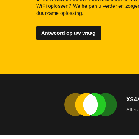
WiFi oplossen? We helpen u verder en zorge
duurzame oplossing.
Antwoord op uw vraag
XS4
Alles