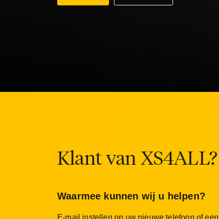
Klant van XS4ALL?
Waarmee kunnen wij u helpen?
E-mail instellen op uw nieuwe telefoon of ee