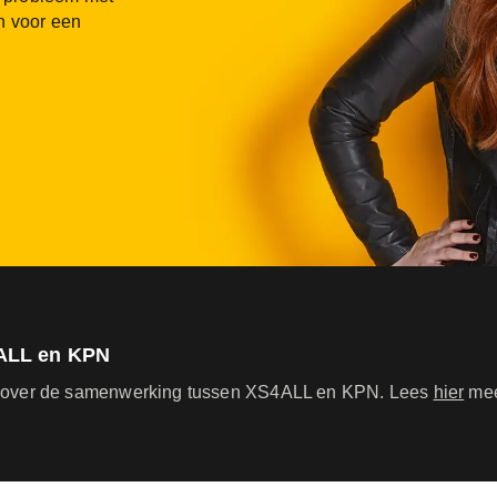
n voor een
ALL en KPN
 over de samenwerking tussen XS4ALL en KPN. Lees
hier
mee