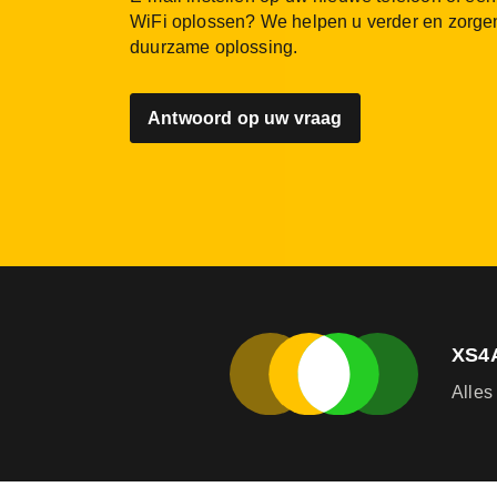
WiFi oplossen? We helpen u verder en zorge
duurzame oplossing.
Antwoord op uw vraag
XS4
Alles