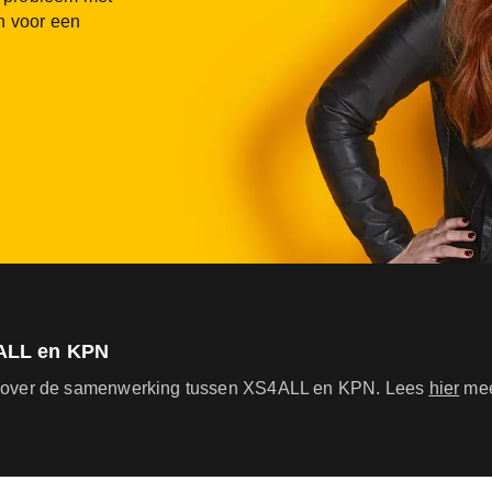
n voor een
ALL en KPN
 over de samenwerking tussen XS4ALL en KPN. Lees
hier
mee