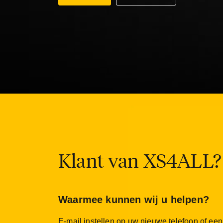
Klant van XS4ALL?
Waarmee kunnen wij u helpen?
E-mail instellen op uw nieuwe telefoon of ee